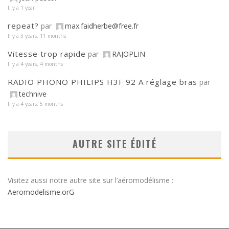
Il y a 1 year
repeat?
par
max.faidherbe@free.fr
Il y a 3 years, 11 months
Vitesse trop rapide
par
RAJOPLIN
Il y a 4 years, 4 months
RADIO PHONO PHILIPS H3F 92 A réglage bras
par
technive
Il y a 4 years, 5 months
AUTRE SITE ÉDITÉ
Visitez aussi notre autre site sur l’aéromodélisme :
Aeromodelisme.orG