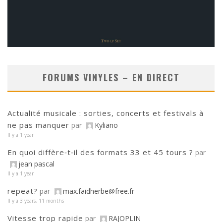
FORUMS VINYLES – EN DIRECT
Actualité musicale : sorties, concerts et festivals à
ne pas manquer
par
Kyliano
Il y a 1 year
En quoi diffère‑t‑il des formats 33 et 45 tours ?
par
jean pascal
Il y a 1 year
repeat?
par
max.faidherbe@free.fr
Il y a 3 years, 11 months
Vitesse trop rapide
par
RAJOPLIN