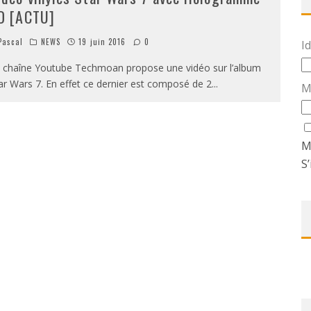
D [ACTU]
ascal
NEWS
19 juin 2016
0
Id
 chaîne Youtube Techmoan propose une vidéo sur l’album
ar Wars 7. En effet ce dernier est composé de 2
...
M
M
S’