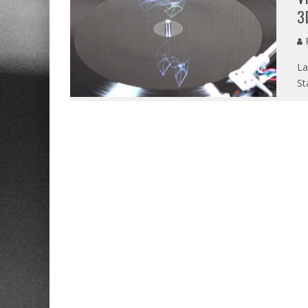
3
P
La
St