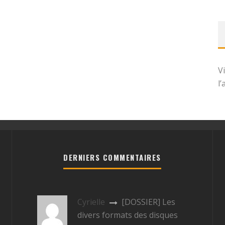
V
l
DERNIERS COMMENTAIRES
Cyrielle
[DOSSIER] Les
divers formats des disques