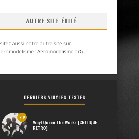
AUTRE SITE ÉDITÉ
isitez aussi notre autre site sur
’aéromodélisme :
Aeromodelisme.orG
DERNIERS VINYLES TESTES
7.9
Vinyl Queen The Works [CRITIQUE
RETRO]