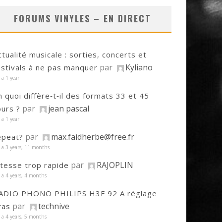
FORUMS VINYLES – EN DIRECT
ctualité musicale : sorties, concerts et
par
Kyliano
estivals à ne pas manquer
y a 1 year
n quoi diffère‑t‑il des formats 33 et 45
par
jean pascal
ours ?
y a 1 year
par
max.faidherbe@free.fr
epeat?
y a 3 years, 11 months
par
RAJOPLIN
itesse trop rapide
y a 4 years, 4 months
ADIO PHONO PHILIPS H3F 92 A réglage
par
technive
ras
y a 4 years, 5 months