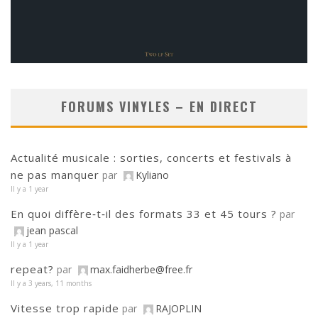
FORUMS VINYLES – EN DIRECT
Actualité musicale : sorties, concerts et festivals à
ne pas manquer
par
Kyliano
Il y a 1 year
En quoi diffère‑t‑il des formats 33 et 45 tours ?
par
jean pascal
Il y a 1 year
repeat?
par
max.faidherbe@free.fr
Il y a 3 years, 11 months
Vitesse trop rapide
par
RAJOPLIN