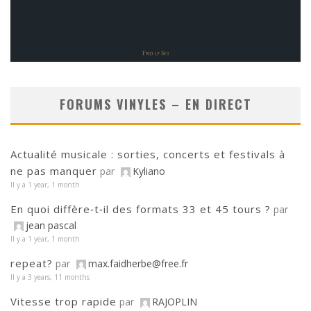
FORUMS VINYLES – EN DIRECT
Actualité musicale : sorties, concerts et festivals à
ne pas manquer
par
Kyliano
Il y a 1 year, 1 month
En quoi diffère‑t‑il des formats 33 et 45 tours ?
par
jean pascal
Il y a 1 year, 1 month
repeat?
par
max.faidherbe@free.fr
Il y a 3 years, 11 months
Vitesse trop rapide
par
RAJOPLIN