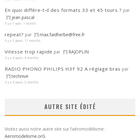
En quoi diffère‑t‑il des formats 33 et 45 tours ?
par
jean pascal
Il y a 1 year, 1 month
repeat?
par
max.faidherbe@free.fr
Il y a 3 years, 11 months
Vitesse trop rapide
par
RAJOPLIN
Il y a 4 years, 4 months
RADIO PHONO PHILIPS H3F 92 A réglage bras
par
technive
Il y a 4 years, 5 months
AUTRE SITE ÉDITÉ
Visitez aussi notre autre site sur l’aéromodélisme :
Aeromodelisme.orG