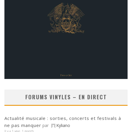
FORUMS VINYLES – EN DIRECT
Actualité musicale : sorties, concerts et festivals à
ne pas manquer
par
Kyliano
Il y a 1 year, 1 month