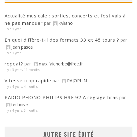
Actualité musicale : sorties, concerts et festivals à
ne pas manquer
par
Kyliano
Il y a 1 year
En quoi diffère‑t‑il des formats 33 et 45 tours ?
par
jean pascal
Il y a 1 year
repeat?
par
max.faidherbe@free.fr
Il y a 3 years, 11 months
Vitesse trop rapide
par
RAJOPLIN
Il y a 4 years, 4 months
RADIO PHONO PHILIPS H3F 92 A réglage bras
par
technive
Il y a 4 years, 5 months
AUTRE SITE ÉDITÉ