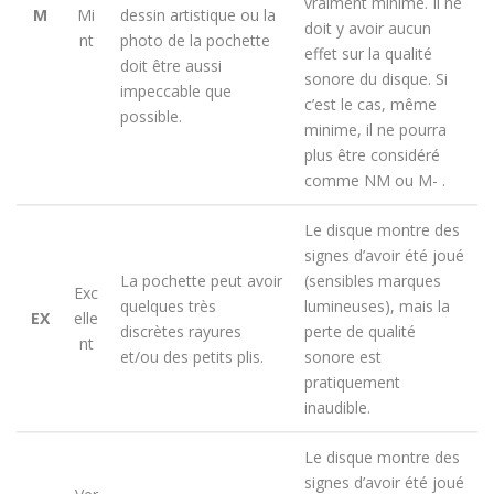
vraiment minime. Il ne
M
Mi
dessin artistique ou la
doit y avoir aucun
nt
photo de la pochette
effet sur la qualité
doit être aussi
sonore du disque. Si
impeccable que
c’est le cas, même
possible.
minime, il ne pourra
plus être considéré
comme NM ou M- .
Le disque montre des
signes d’avoir été joué
La pochette peut avoir
(sensibles marques
Exc
quelques très
lumineuses), mais la
EX
elle
discrètes rayures
perte de qualité
nt
et/ou des petits plis.
sonore est
pratiquement
inaudible.
Le disque montre des
signes d’avoir été joué