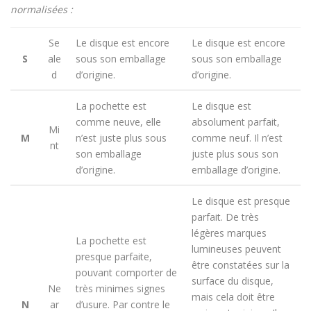
normalisées :
Se
Le disque est encore
Le disque est encore
S
ale
sous son emballage
sous son emballage
d
d’origine.
d’origine.
La pochette est
Le disque est
comme neuve, elle
absolument parfait,
Mi
M
n’est juste plus sous
comme neuf. Il n’est
nt
son emballage
juste plus sous son
d’origine.
emballage d’origine.
Le disque est presque
parfait. De très
légères marques
La pochette est
lumineuses peuvent
presque parfaite,
être constatées sur la
pouvant comporter de
surface du disque,
Ne
très minimes signes
mais cela doit être
N
ar
d’usure. Par contre le