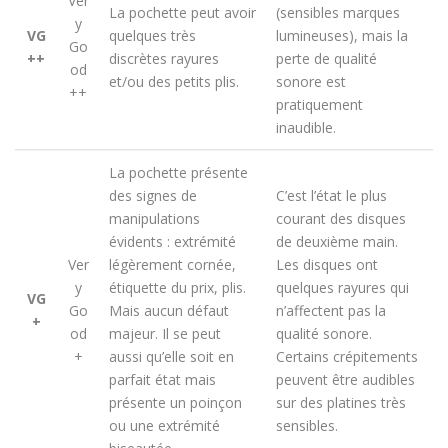
Ver
La pochette peut avoir
(sensibles marques
y
VG
quelques très
lumineuses), mais la
Go
++
discrètes rayures
perte de qualité
od
et/ou des petits plis.
sonore est
++
pratiquement
inaudible.
La pochette présente
des signes de
C’est l’état le plus
manipulations
courant des disques
évidents : extrémité
de deuxième main.
Ver
légèrement cornée,
Les disques ont
y
étiquette du prix, plis.
quelques rayures qui
VG
Go
Mais aucun défaut
n’affectent pas la
+
od
majeur. Il se peut
qualité sonore.
+
aussi qu’elle soit en
Certains crépitements
parfait état mais
peuvent être audibles
présente un poinçon
sur des platines très
ou une extrémité
sensibles.