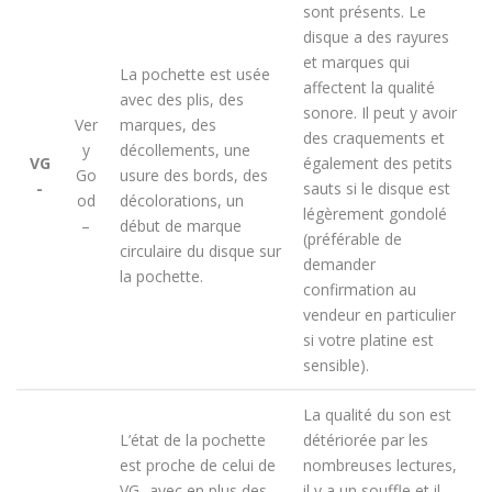
sont présents. Le
disque a des rayures
et marques qui
La pochette est usée
affectent la qualité
avec des plis, des
sonore. Il peut y avoir
Ver
marques, des
des craquements et
y
décollements, une
VG
également des petits
Go
usure des bords, des
-
sauts si le disque est
od
décolorations, un
légèrement gondolé
–
début de marque
(préférable de
circulaire du disque sur
demander
la pochette.
confirmation au
vendeur en particulier
si votre platine est
sensible).
La qualité du son est
L’état de la pochette
détériorée par les
est proche de celui de
nombreuses lectures,
VG- avec en plus des
il y a un souffle et il