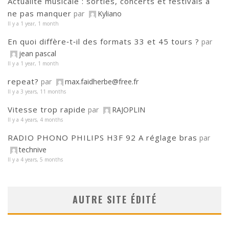
Actualité musicale : sorties, concerts et festivals à
ne pas manquer
par
Kyliano
Il y a 1 year, 1 month
En quoi diffère‑t‑il des formats 33 et 45 tours ?
par
jean pascal
Il y a 1 year, 1 month
repeat?
par
max.faidherbe@free.fr
Il y a 3 years, 11 months
Vitesse trop rapide
par
RAJOPLIN
Il y a 4 years, 4 months
RADIO PHONO PHILIPS H3F 92 A réglage bras
par
technive
Il y a 4 years, 5 months
AUTRE SITE ÉDITÉ