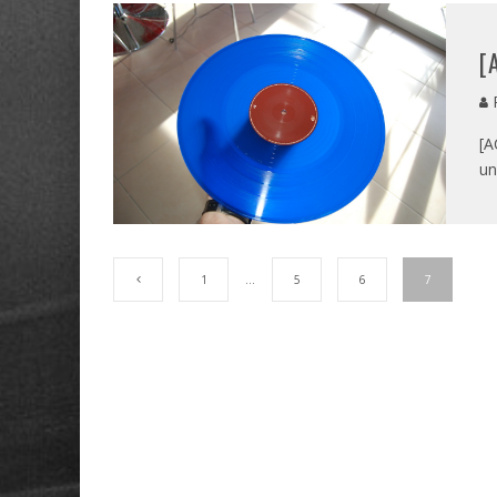
[
P
[A
un
1
…
5
6
7