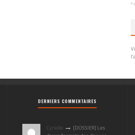
Il 
V
l
DERNIERS COMMENTAIRES
Cyrielle
[DOSSIER] Les