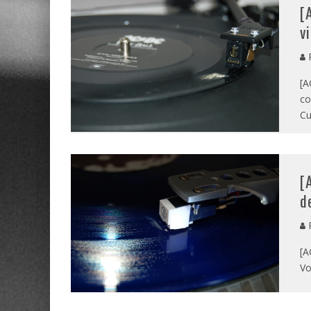
[
v
P
[A
co
Cu
[
d
P
[A
Vo