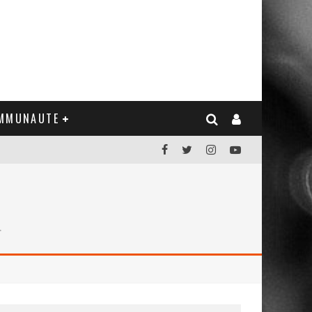
MMUNAUTE
…