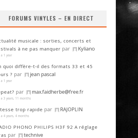
FORUMS VINYLES – EN DIRECT
ctualité musicale : sorties, concerts et
par
Kyliano
estivals à ne pas manquer
y a 1 year
n quoi diffère‑t‑il des formats 33 et 45
par
jean pascal
ours ?
y a 1 year
par
max.faidherbe@free.fr
epeat?
y a 3 years, 11 months
par
RAJOPLIN
itesse trop rapide
y a 4 years, 4 months
ADIO PHONO PHILIPS H3F 92 A réglage
par
technive
ras