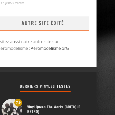
y a 4 years, 5 months
AUTRE SITE ÉDITÉ
isitez aussi notre autre site sur
’aéromodélisme :
Aeromodelisme.orG
DERNIERS VINYLES TESTES
7.9
Vinyl Queen The Works [CRITIQUE
RETRO]