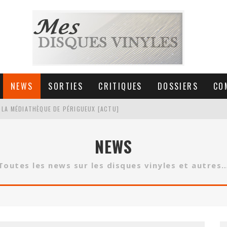
NEWS
SORTIES
CRITIQUES
DOSSIERS
CO
 LA MÉDIATHÈQUE DE PÉRIGUEUX [ACTU]
HNICA AT-LPW30TK [ACTU]
NEWS
 COLLECTION DE 6000 VINYLES
Toutes les news sur les disques vinyles et autres
SIC NON STOP À STRASBOURG