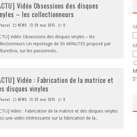
ACTU] Vidéo Obsessions des disques
inyles – les collectionneurs
ascal
NEWS
29 mai 2015
0
Id
CTU] Vidéo Obsessions des disques vinyles – les
llectionneurs Un reportage de 50 MINUTES proposé par
M
ltureBox, sur les passionnés
...
M
ACTU] Vidéo : Fabrication de la matrice et
S’
es disques vinyles
ascal
NEWS
29 mai 2015
0
CTU] Vidéo : Fabrication de la matrice et des disques vinyles
ici une vidéo intéressante sur la fabrication de la
...