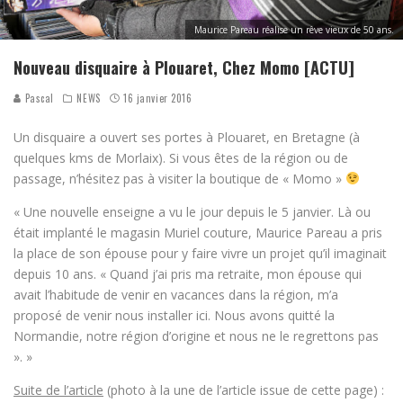
Maurice Pareau réalise un rêve vieux de 50 ans.
Nouveau disquaire à Plouaret, Chez Momo [ACTU]
Pascal
NEWS
16 janvier 2016
Un disquaire a ouvert ses portes à Plouaret, en Bretagne (à
quelques kms de Morlaix). Si vous êtes de la région ou de
passage, n’hésitez pas à visiter la boutique de « Momo »
« Une nouvelle enseigne a vu le jour depuis le 5 janvier. Là ou
était implanté le magasin Muriel couture, Maurice Pareau a pris
la place de son épouse pour y faire vivre un projet qu’il imaginait
depuis 10 ans. « Quand j’ai pris ma retraite, mon épouse qui
avait l’habitude de venir en vacances dans la région, m’a
proposé de venir nous installer ici. Nous avons quitté la
Normandie, notre région d’origine et nous ne le regrettons pas
». »
Suite de l’article
(photo à la une de l’article issue de cette page) :