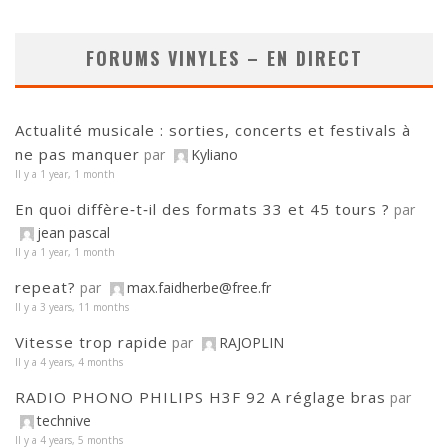
FORUMS VINYLES – EN DIRECT
Actualité musicale : sorties, concerts et festivals à
ne pas manquer
par
Kyliano
Il y a 1 year, 1 month
En quoi diffère‑t‑il des formats 33 et 45 tours ?
par
jean pascal
Il y a 1 year, 1 month
repeat?
par
max.faidherbe@free.fr
Il y a 3 years, 11 months
Vitesse trop rapide
par
RAJOPLIN
Il y a 4 years, 4 months
RADIO PHONO PHILIPS H3F 92 A réglage bras
par
technive
Il y a 4 years, 5 months