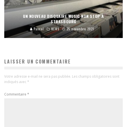
UN NOUVEAU DISQUAIRE MUSIC NON STOP À
STRASBOURG
Pascal
NEWS
25 novembre 2021
LAISSER UN COMMENTAIRE
Votre adresse e-mail ne sera pas publiée.
Les champs obligatoires sont
indiqués avec
*
Commentaire
*