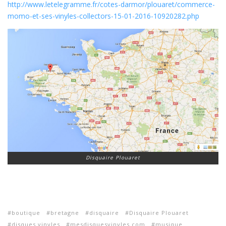
http://www.letelegramme.fr/cotes-darmor/plouaret/commerce-
momo-et-ses-vinyles-collectors-15-01-2016-10920282.php
Disquaire Plouaret
boutique
bretagne
disquaire
Disquaire Plouaret
disques vinyles
mesdisquesvinyles.com
musique