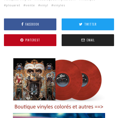
plouaret
vente
vinyl
vinyles
FACEBOOK
TWITTER
PINTEREST
EMAIL