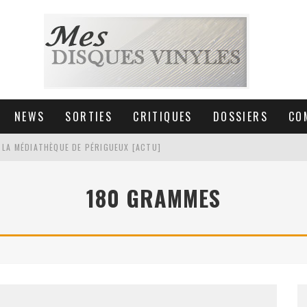
NEWS
SORTIES
CRITIQUES
DOSSIERS
CO
 LA MÉDIATHÈQUE DE PÉRIGUEUX [ACTU]
HNICA AT-LPW30TK [ACTU]
180 GRAMMES
 COLLECTION DE 6000 VINYLES
SIC NON STOP À STRASBOURG