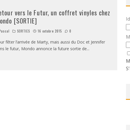
etour vers le Futur, un coffret vinyles chez
Id
ondo [SORTIE]
ascal
SORTIES
16 octobre 2015
0
M
ur fêter l’arrivée de Marty, mais aussi du Doc et Jennifer
ns le futur, Mondo annonce la future sortie de
...
M
S’