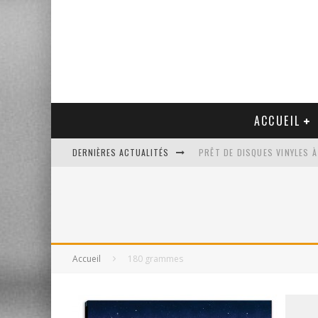
ACCUEIL
DERNIÈRES ACTUALITÉS
PRÊT DE DISQUES VINYLES À
PLATINE VINYLE AUDIO-TEC
VENTE AUX ENCHÈRES D'UNE
UN NOUVEAU DISQUAIRE MU
Accueil
180 grammes