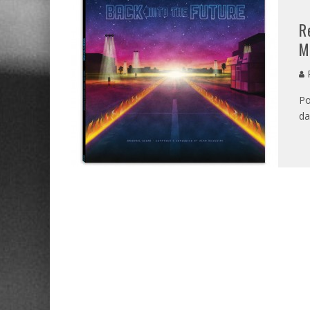
R
M
P
Po
da