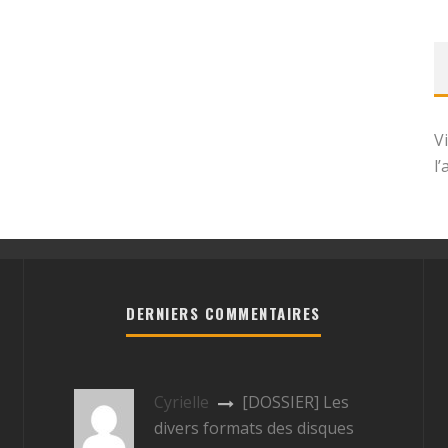
V
l
DERNIERS COMMENTAIRES
Cyrielle
[DOSSIER] Les
divers formats des disques