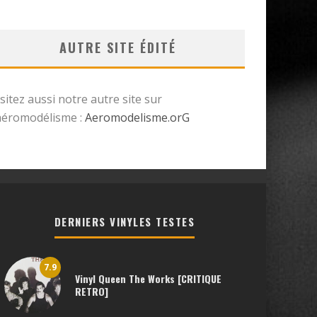
AUTRE SITE ÉDITÉ
isitez aussi notre autre site sur
’aéromodélisme :
Aeromodelisme.orG
DERNIERS VINYLES TESTES
7.9
Vinyl Queen The Works [CRITIQUE
RETRO]