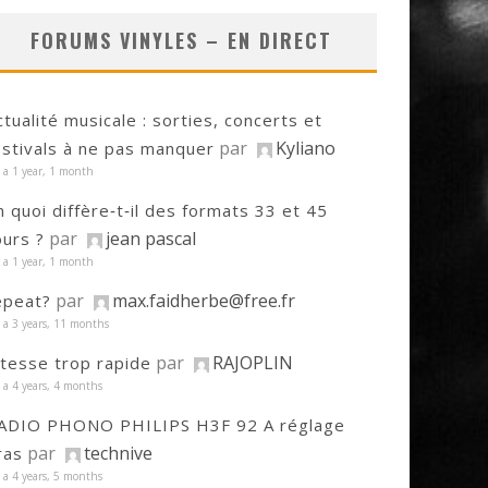
FORUMS VINYLES – EN DIRECT
ctualité musicale : sorties, concerts et
par
Kyliano
estivals à ne pas manquer
y a 1 year, 1 month
n quoi diffère‑t‑il des formats 33 et 45
par
jean pascal
ours ?
y a 1 year, 1 month
par
max.faidherbe@free.fr
epeat?
y a 3 years, 11 months
par
RAJOPLIN
itesse trop rapide
y a 4 years, 4 months
ADIO PHONO PHILIPS H3F 92 A réglage
par
technive
ras
y a 4 years, 5 months