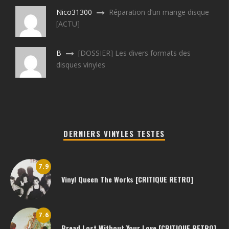
Nico31300
Réparation d’un mange disque
[ACTU]
B
[DOSSIER] Les divers formats des
disques vinyles
DERNIERS VINYLES TESTES
7.9
Vinyl Queen The Works [CRITIQUE RETRO]
7.6
Bread Lost Without Your Love [CRITIQUE RETRO]