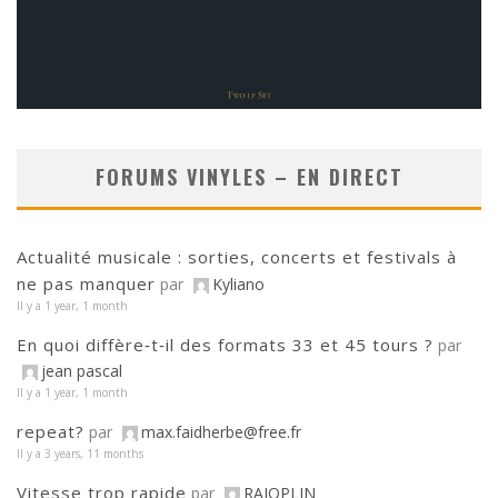
FORUMS VINYLES – EN DIRECT
Actualité musicale : sorties, concerts et festivals à
ne pas manquer
par
Kyliano
Il y a 1 year, 1 month
En quoi diffère‑t‑il des formats 33 et 45 tours ?
par
jean pascal
Il y a 1 year, 1 month
repeat?
par
max.faidherbe@free.fr
Il y a 3 years, 11 months
Vitesse trop rapide
par
RAJOPLIN