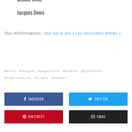
Jacques Denis
Plus d’informations :
Voir sur le site « Les rencontres d’Arles »
arles
disque
exposition
france
pochettes
total records
vinyle
vinyles
FACEBOOK
TWITTER
PINTEREST
EMAIL