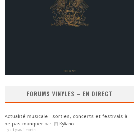
FORUMS VINYLES – EN DIRECT
Actualité musicale : sorties, concerts et festivals à
ne pas manquer
par
Kyliano
Il y a 1 year, 1 month