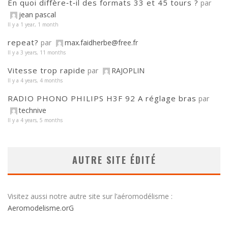
En quoi diffère‑t‑il des formats 33 et 45 tours ?
par
jean pascal
Il y a 1 year, 1 month
repeat?
par
max.faidherbe@free.fr
Il y a 3 years, 11 months
Vitesse trop rapide
par
RAJOPLIN
Il y a 4 years, 4 months
RADIO PHONO PHILIPS H3F 92 A réglage bras
par
technive
Il y a 4 years, 5 months
AUTRE SITE ÉDITÉ
Visitez aussi notre autre site sur l’aéromodélisme :
Aeromodelisme.orG