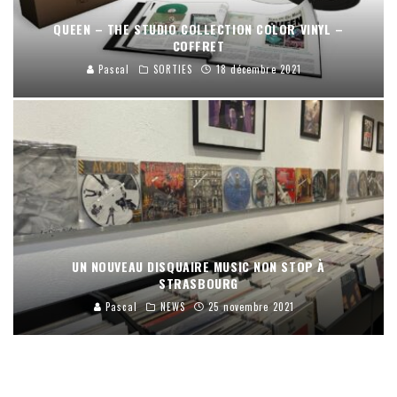
QUEEN – THE STUDIO COLLECTION COLOR VINYL –
COFFRET
Pascal
SORTIES
18 décembre 2021
UN NOUVEAU DISQUAIRE MUSIC NON STOP À
STRASBOURG
Pascal
NEWS
25 novembre 2021