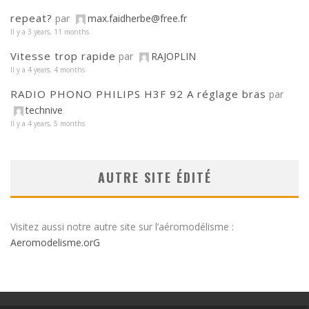
repeat?
par
max.faidherbe@free.fr
Il y a 3 years, 11 months
Vitesse trop rapide
par
RAJOPLIN
Il y a 4 years, 4 months
RADIO PHONO PHILIPS H3F 92 A réglage bras
par
technive
Il y a 4 years, 5 months
AUTRE SITE ÉDITÉ
Visitez aussi notre autre site sur l’aéromodélisme :
Aeromodelisme.orG