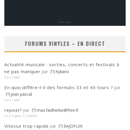
FORUMS VINYLES – EN DIRECT
Actualité musicale : sorties, concerts et festivals à
ne pas manquer
par
Kyliano
Il y a 1 year
En quoi diffère‑t‑il des formats 33 et 45 tours ?
par
jean pascal
Il y a 1 year
repeat?
par
max.faidherbe@free.fr
Il y a 3 years, 11 months
Vitesse trop rapide
par
RAJOPLIN