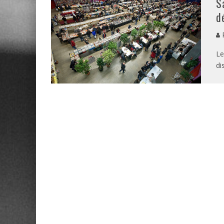
S
d
P
Le
di