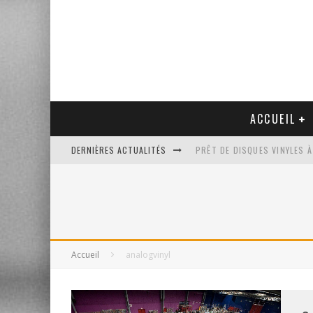
ACCUEIL
DERNIÈRES ACTUALITÉS
PRÊT DE DISQUES VINYLES À
PLATINE VINYLE AUDIO-TEC
VENTE AUX ENCHÈRES D'UNE
UN NOUVEAU DISQUAIRE MU
Accueil
analogvinyl