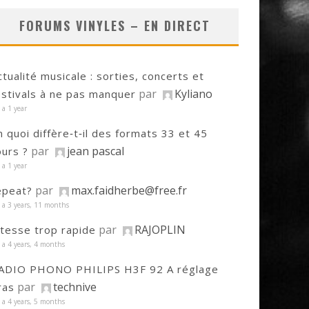
FORUMS VINYLES – EN DIRECT
ctualité musicale : sorties, concerts et
par
Kyliano
estivals à ne pas manquer
y a 1 year
n quoi diffère‑t‑il des formats 33 et 45
par
jean pascal
ours ?
y a 1 year
par
max.faidherbe@free.fr
epeat?
y a 3 years, 11 months
par
RAJOPLIN
itesse trop rapide
y a 4 years, 4 months
ADIO PHONO PHILIPS H3F 92 A réglage
par
technive
ras
y a 4 years, 5 months