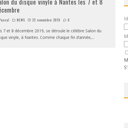
alon du disque vinyle à Nantes les 7 et 8
écembre
Id
ascal
NEWS
22 novembre 2019
0
s 7 et 8 décembre 2019, se déroule le célèbre Salon du
M
sque vinyle, à Nantes. Comme chaque fin d’année,
...
M
S’