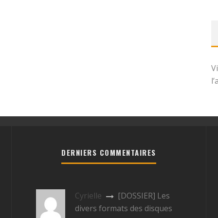
V
l
DERNIERS COMMENTAIRES
Cyrielle
[DOSSIER] Les
divers formats des disques