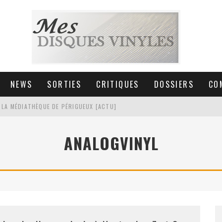
NEWS
SORTIES
CRITIQUES
DOSSIERS
CO
 LA MÉDIATHÈQUE DE PÉRIGUEUX [ACTU]
HNICA AT-LPW30TK [ACTU]
ANALOGVINYL
 COLLECTION DE 6000 VINYLES
SIC NON STOP À STRASBOURG