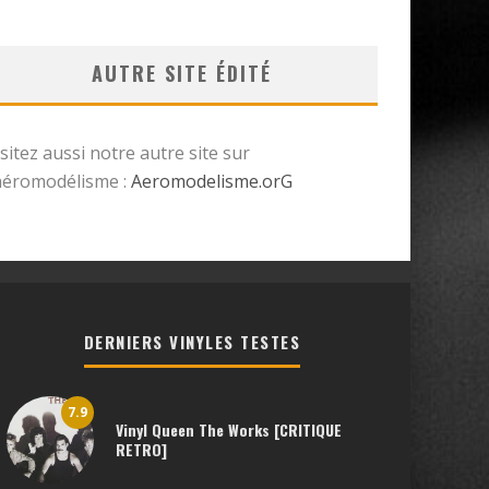
AUTRE SITE ÉDITÉ
isitez aussi notre autre site sur
’aéromodélisme :
Aeromodelisme.orG
DERNIERS VINYLES TESTES
7.9
Vinyl Queen The Works [CRITIQUE
RETRO]