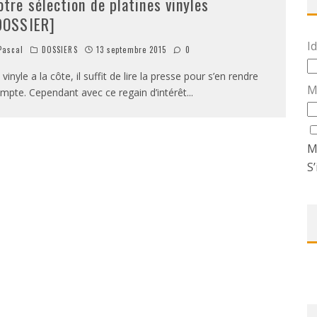
otre sélection de platines vinyles
DOSSIER]
Id
ascal
DOSSIERS
13 septembre 2015
0
 vinyle a la côte, il suffit de lire la presse pour s’en rendre
M
mpte. Cependant avec ce regain d’intérêt
...
M
S’