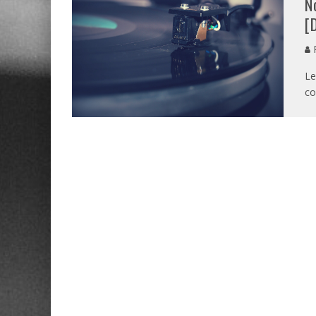
N
[
P
Le
co