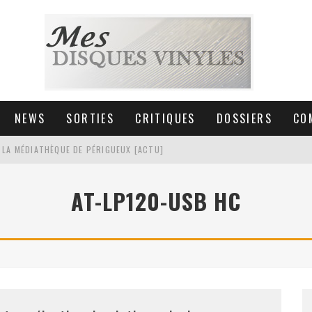
NEWS
SORTIES
CRITIQUES
DOSSIERS
CO
 LA MÉDIATHÈQUE DE PÉRIGUEUX [ACTU]
HNICA AT-LPW30TK [ACTU]
AT-LP120-USB HC
 COLLECTION DE 6000 VINYLES
SIC NON STOP À STRASBOURG