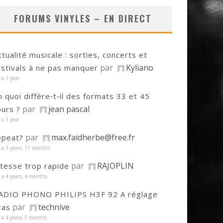
FORUMS VINYLES – EN DIRECT
ctualité musicale : sorties, concerts et
par
Kyliano
estivals à ne pas manquer
y a 1 year
n quoi diffère‑t‑il des formats 33 et 45
par
jean pascal
ours ?
y a 1 year
par
max.faidherbe@free.fr
epeat?
y a 3 years, 11 months
par
RAJOPLIN
itesse trop rapide
y a 4 years, 4 months
ADIO PHONO PHILIPS H3F 92 A réglage
par
technive
ras
y a 4 years, 5 months