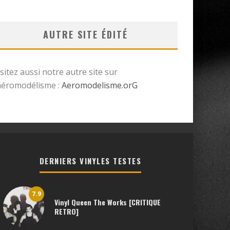
AUTRE SITE ÉDITÉ
isitez aussi notre autre site sur
’aéromodélisme :
Aeromodelisme.orG
DERNIERS VINYLES TESTES
7.9
Vinyl Queen The Works [CRITIQUE
RETRO]