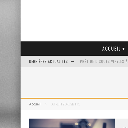
ACCUEIL
DERNIÈRES ACTUALITÉS
PRÊT DE DISQUES VINYLES À
PLATINE VINYLE AUDIO-TEC
VENTE AUX ENCHÈRES D'UNE
UN NOUVEAU DISQUAIRE MU
Accueil
AT-LP120-USB HC