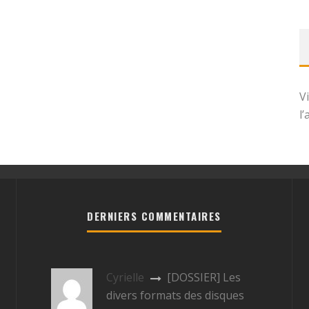
V
l
DERNIERS COMMENTAIRES
Cyrielle
[DOSSIER] Les
divers formats des disques