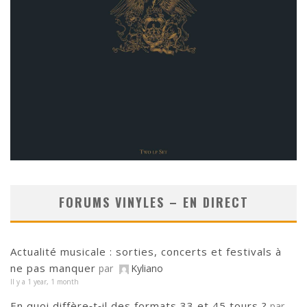
FORUMS VINYLES – EN DIRECT
Actualité musicale : sorties, concerts et festivals à
ne pas manquer
par
Kyliano
Il y a 1 year, 1 month
En quoi diffère‑t‑il des formats 33 et 45 tours ?
par