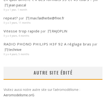
jean pascal
Il y a 1 year, 1 month
repeat?
par
max.faidherbe@free.fr
Il y a 3 years, 11 months
Vitesse trop rapide
par
RAJOPLIN
Il y a 4 years, 4 months
RADIO PHONO PHILIPS H3F 92 A réglage bras
par
technive
Il y a 4 years, 5 months
AUTRE SITE ÉDITÉ
Visitez aussi notre autre site sur l’aéromodélisme :
Aeromodelisme.orG