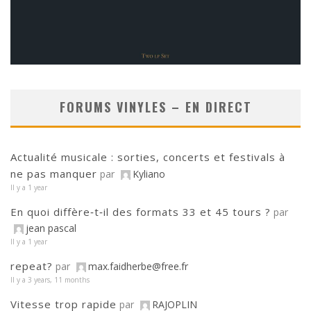
FORUMS VINYLES – EN DIRECT
Actualité musicale : sorties, concerts et festivals à
ne pas manquer
par
Kyliano
Il y a 1 year
En quoi diffère‑t‑il des formats 33 et 45 tours ?
par
jean pascal
Il y a 1 year
repeat?
par
max.faidherbe@free.fr
Il y a 3 years, 11 months
Vitesse trop rapide
par
RAJOPLIN