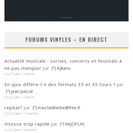
FORUMS VINYLES – EN DIRECT
Actualité musicale : sorties, concerts et festivals à
ne pas manquer
par
Kyliano
Il y a 1 year, 1 month
En quoi diffère‑t‑il des formats 33 et 45 tours ?
par
jean pascal
Il y a 1 year, 1 month
repeat?
par
max.faidherbe@free.fr
Il y a 3 years, 11 months
Vitesse trop rapide
par
RAJOPLIN
Il y a 4 years, 4 months