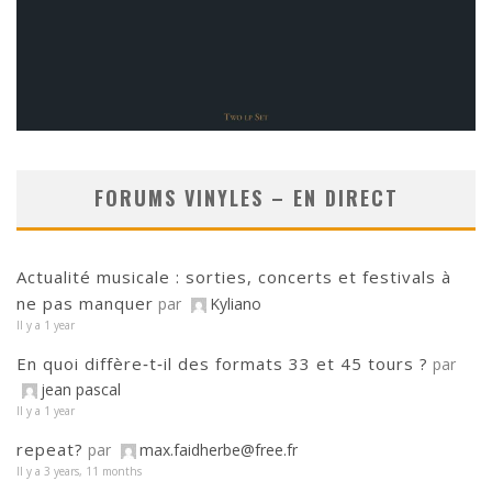
FORUMS VINYLES – EN DIRECT
Actualité musicale : sorties, concerts et festivals à
ne pas manquer
par
Kyliano
Il y a 1 year
En quoi diffère‑t‑il des formats 33 et 45 tours ?
par
jean pascal
Il y a 1 year
repeat?
par
max.faidherbe@free.fr
Il y a 3 years, 11 months