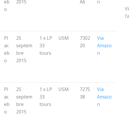
eb
2015
A6
n
V
o
l
Pl
25
1 x LP
USM
7302
Via
ac
septem
33
20
Amazo
eb
bre
tours
n
o
2015
Pl
25
1 x LP
USM
7275
Via
ac
septem
33
38
Amazo
eb
bre
tours
n
o
2015