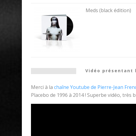
Meds (black édition)
Vidéo présentant 
Merci à la
chaîne Youtube de Pierre-Jean French
Placebo de 1996 à 2014 ! Superbe vidéo, très b