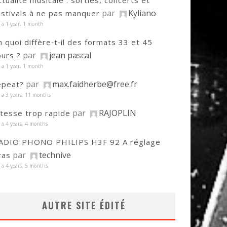
ctualité musicale : sorties, concerts et
par
Kyliano
estivals à ne pas manquer
y a 1 year, 1 month
n quoi diffère‑t‑il des formats 33 et 45
par
jean pascal
ours ?
y a 1 year, 1 month
par
max.faidherbe@free.fr
epeat?
y a 3 years, 11 months
par
RAJOPLIN
itesse trop rapide
y a 4 years, 4 months
ADIO PHONO PHILIPS H3F 92 A réglage
par
technive
ras
y a 4 years, 5 months
AUTRE SITE ÉDITÉ