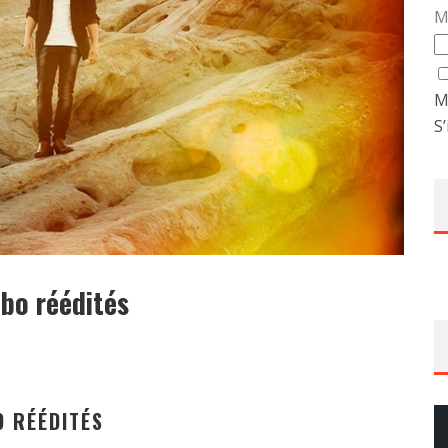
M
M
S’
bo réédités
O RÉÉDITÉS