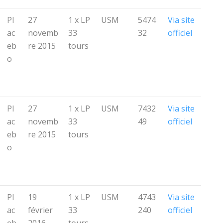
Pl
27
1 x LP
USM
5474
Via site
ac
novemb
33
32
officiel
eb
re 2015
tours
o
Pl
27
1 x LP
USM
7432
Via site
ac
novemb
33
49
officiel
eb
re 2015
tours
o
Pl
19
1 x LP
USM
4743
Via site
ac
février
33
240
officiel
eb
2016
tours