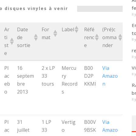
A
f
o disques vinyles à venir
Il 
E
Ar
Date
For
Label
Réfé
(Pré)c
t
ti
de
mat
renc
omma
Il 
st
sortie
e
nder
r
e
Il 
Ar
Date
For
Label
Réfé
(Pré)c
Pl
16
2 x LP
Mercu
B00
Via
V
ti
de
mat
renc
omma
Il 
ac
septem
33
ry
D2P
Amazo
st
sortie
e
nder
eb
bre
tours
Record
KKMI
n
R
e
o
2013
s
b
Il 
Pl
31
1 LP
Vertig
B00V
Via
ac
juillet
33
o
9BSK
Amazo