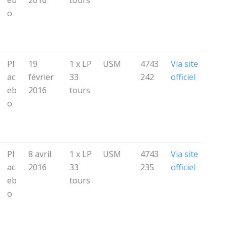
o
Pl
19
1 x LP
USM
4743
Via site
ac
février
33
242
officiel
eb
2016
tours
o
Pl
8 avril
1 x LP
USM
4743
Via site
ac
2016
33
235
officiel
eb
tours
o