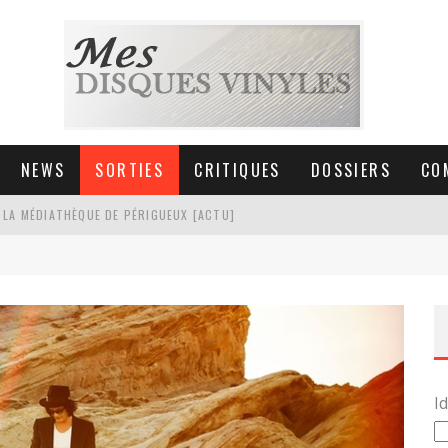
NEWS
SORTIES
CRITIQUES
DOSSIERS
CO
 LA MÉDIATHÈQUE DE PÉRIGUEUX [ACTU]
HNICA AT-LPW30TK [ACTU]
 COLLECTION DE 6000 VINYLES
SIC NON STOP À STRASBOURG
Id