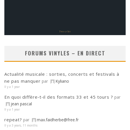
FORUMS VINYLES – EN DIRECT
Actualité musicale : sorties, concerts et festivals à
ne pas manquer
par
Kyliano
Il y a 1 year
En quoi diffère‑t‑il des formats 33 et 45 tours ?
par
jean pascal
Il y a 1 year
repeat?
par
max.faidherbe@free.fr
Il y a 3 years, 11 months