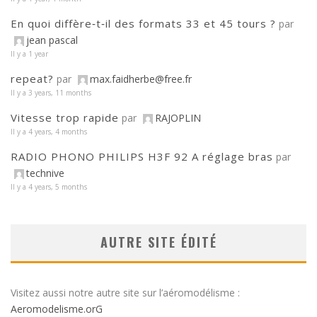
En quoi diffère‑t‑il des formats 33 et 45 tours ?
par
jean pascal
Il y a 1 year
repeat?
par
max.faidherbe@free.fr
Il y a 3 years, 11 months
Vitesse trop rapide
par
RAJOPLIN
Il y a 4 years, 4 months
RADIO PHONO PHILIPS H3F 92 A réglage bras
par
technive
Il y a 4 years, 5 months
AUTRE SITE ÉDITÉ
Visitez aussi notre autre site sur l’aéromodélisme :
Aeromodelisme.orG