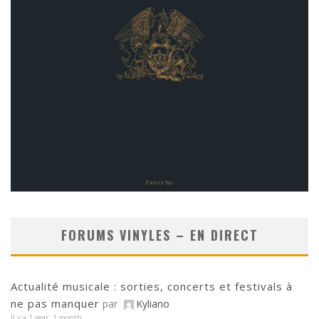
FORUMS VINYLES – EN DIRECT
Actualité musicale : sorties, concerts et festivals à
ne pas manquer
par
Kyliano
Il y a 1 year, 1 month