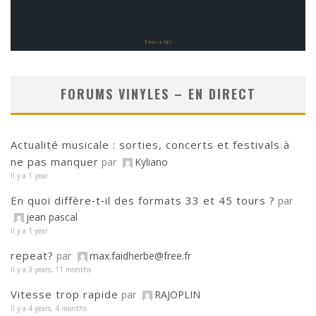
FORUMS VINYLES – EN DIRECT
Actualité musicale : sorties, concerts et festivals à
ne pas manquer
par
Kyliano
Il y a 1 year
En quoi diffère‑t‑il des formats 33 et 45 tours ?
par
jean pascal
Il y a 1 year
repeat?
par
max.faidherbe@free.fr
Il y a 3 years, 11 months
Vitesse trop rapide
par
RAJOPLIN
Il y a 4 years, 4 months