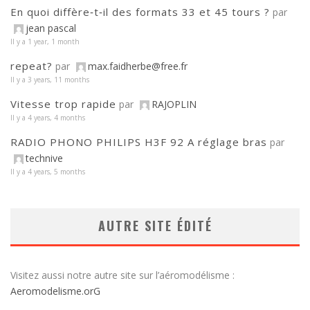
En quoi diffère‑t‑il des formats 33 et 45 tours ?
par
jean pascal
Il y a 1 year, 1 month
repeat?
par
max.faidherbe@free.fr
Il y a 3 years, 11 months
Vitesse trop rapide
par
RAJOPLIN
Il y a 4 years, 4 months
RADIO PHONO PHILIPS H3F 92 A réglage bras
par
technive
Il y a 4 years, 5 months
AUTRE SITE ÉDITÉ
Visitez aussi notre autre site sur l’aéromodélisme :
Aeromodelisme.orG