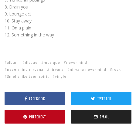
8. Drain you
9. Lounge act
10. Stay away
11. On a plain
12. Something in the way
album
disque
musique
nevermind
nevermind nirvana
nirvana
nirvana nevermind
rock
Smells like teen spirit
vinyle
FACEBOOK
TWITTER
PINTEREST
EMAIL