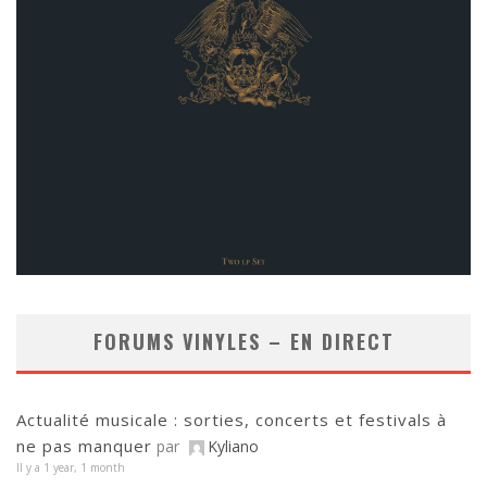
FORUMS VINYLES – EN DIRECT
Actualité musicale : sorties, concerts et festivals à
ne pas manquer
par
Kyliano
Il y a 1 year, 1 month