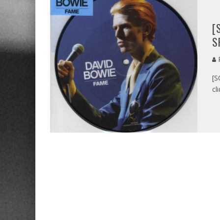
[
S
P
[S
cl