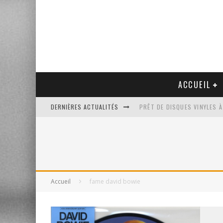
ACCUEIL
DERNIÈRES ACTUALITÉS
PRÊT DE DISQUES VINYLES À
PLATINE VINYLE AUDIO-TEC
VENTE AUX ENCHÈRES D'UNE
UN NOUVEAU DISQUAIRE MU
Accueil
fame david bowie