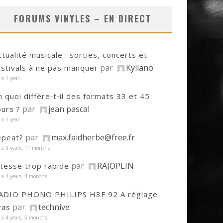
FORUMS VINYLES – EN DIRECT
ctualité musicale : sorties, concerts et
par
Kyliano
estivals à ne pas manquer
y a 1 year
n quoi diffère‑t‑il des formats 33 et 45
par
jean pascal
ours ?
y a 1 year
par
max.faidherbe@free.fr
epeat?
y a 3 years, 11 months
par
RAJOPLIN
itesse trop rapide
y a 4 years, 4 months
ADIO PHONO PHILIPS H3F 92 A réglage
par
technive
ras
y a 4 years, 5 months