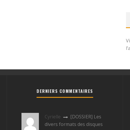
V
l
DERNIERS COMMENTAIRES
Cyrielle
[DOSSIER] Les
divers formats des disques