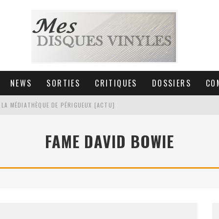
NEWS
SORTIES
CRITIQUES
DOSSIERS
CO
 LA MÉDIATHÈQUE DE PÉRIGUEUX [ACTU]
HNICA AT-LPW30TK [ACTU]
FAME DAVID BOWIE
 COLLECTION DE 6000 VINYLES
SIC NON STOP À STRASBOURG