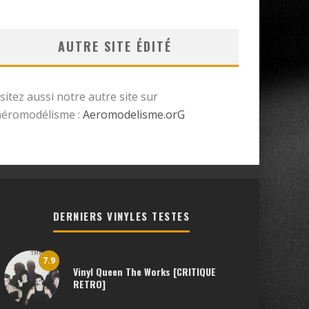
AUTRE SITE ÉDITÉ
isitez aussi notre autre site sur
’aéromodélisme :
Aeromodelisme.orG
DERNIERS VINYLES TESTES
7.9
Vinyl Queen The Works [CRITIQUE
RETRO]