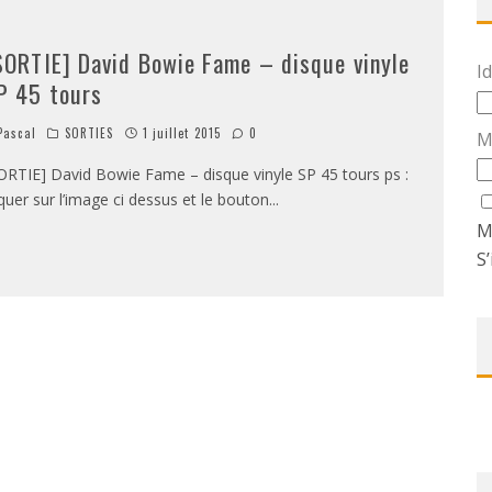
SORTIE] David Bowie Fame – disque vinyle
Id
P 45 tours
ascal
SORTIES
1 juillet 2015
0
M
ORTIE] David Bowie Fame – disque vinyle SP 45 tours ps :
iquer sur l’image ci dessus et le bouton
...
M
S’