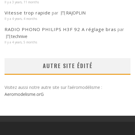
Il y a 3 years, 11 months
Vitesse trop rapide
par
RAJOPLIN
Il y a 4 years, 4 months
RADIO PHONO PHILIPS H3F 92 A réglage bras
par
technive
Il y a 4 years, 5 months
AUTRE SITE ÉDITÉ
Visitez aussi notre autre site sur l’aéromodélisme :
Aeromodelisme.orG