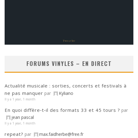
FORUMS VINYLES – EN DIRECT
Actualité musicale : sorties, concerts et festivals à
ne pas manquer
par
Kyliano
Il y a 1 year, 1 month
En quoi diffère‑t‑il des formats 33 et 45 tours ?
par
jean pascal
Il y a 1 year, 1 month
repeat?
par
max.faidherbe@free.fr