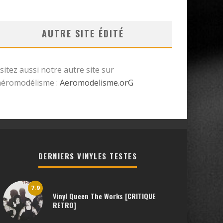
AUTRE SITE ÉDITÉ
isitez aussi notre autre site sur
’aéromodélisme :
Aeromodelisme.orG
DERNIERS VINYLES TESTES
7.9
Vinyl Queen The Works [CRITIQUE
RETRO]