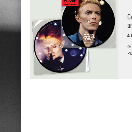
G
a
P
Go
Pi