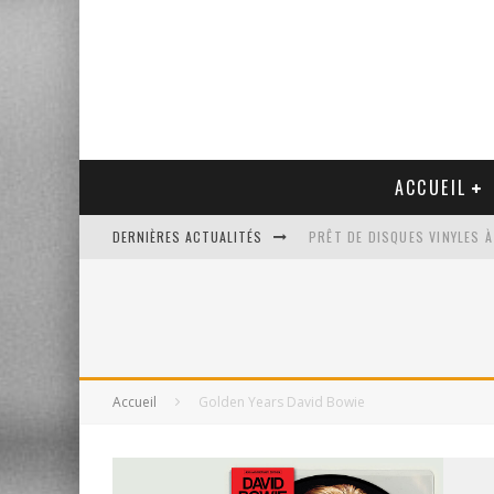
ACCUEIL
DERNIÈRES ACTUALITÉS
PRÊT DE DISQUES VINYLES À
PLATINE VINYLE AUDIO-TEC
VENTE AUX ENCHÈRES D'UNE
UN NOUVEAU DISQUAIRE MU
Accueil
Golden Years David Bowie