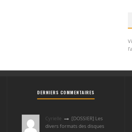
V
l
DERNIERS COMMENTAIRES
Cyrielle
[DOSSIER] Les
divers formats des disques