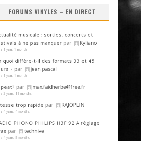
FORUMS VINYLES – EN DIRECT
ctualité musicale : sorties, concerts et
par
Kyliano
estivals à ne pas manquer
y a 1 year, 1 month
n quoi diffère‑t‑il des formats 33 et 45
par
jean pascal
ours ?
y a 1 year, 1 month
par
max.faidherbe@free.fr
epeat?
y a 3 years, 11 months
par
RAJOPLIN
itesse trop rapide
y a 4 years, 4 months
ADIO PHONO PHILIPS H3F 92 A réglage
par
technive
ras
y a 4 years, 5 months