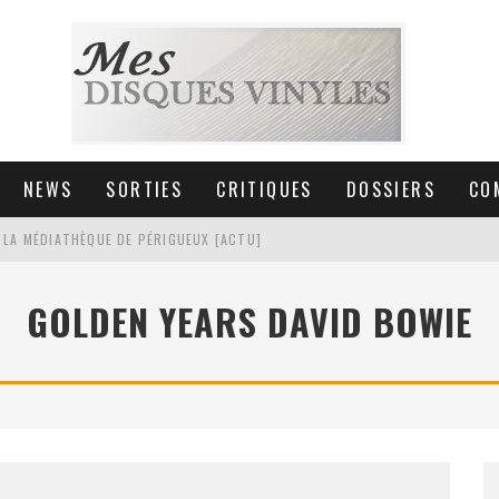
NEWS
SORTIES
CRITIQUES
DOSSIERS
CO
 LA MÉDIATHÈQUE DE PÉRIGUEUX [ACTU]
HNICA AT-LPW30TK [ACTU]
GOLDEN YEARS DAVID BOWIE
 COLLECTION DE 6000 VINYLES
SIC NON STOP À STRASBOURG