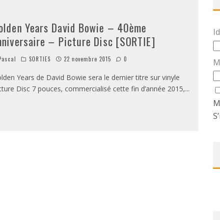
olden Years David Bowie – 40ème
Id
nniversaire – Picture Disc [SORTIE]
ascal
SORTIES
22 novembre 2015
0
M
lden Years de David Bowie sera le dernier titre sur vinyle
cture Disc 7 pouces, commercialisé cette fin d’année 2015,
...
M
S’