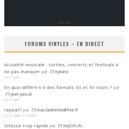
FORUMS VINYLES – EN DIRECT
Actualité musicale : sorties, concerts et festivals à
ne pas manquer
par
Kyliano
Il y a 1 year
En quoi diffère‑t‑il des formats 33 et 45 tours ?
par
jean pascal
Il y a 1 year
repeat?
par
max.faidherbe@free.fr
Il y a 3 years, 11 months
Vitesse trop rapide
par
RAJOPLIN