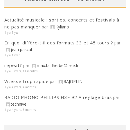
Actualité musicale : sorties, concerts et festivals à
ne pas manquer
par
Kyliano
Il y a 1 year
En quoi diffère‑t‑il des formats 33 et 45 tours ?
par
jean pascal
Il y a 1 year
repeat?
par
max.faidherbe@free.fr
Il y a 3 years, 11 months
Vitesse trop rapide
par
RAJOPLIN
Il y a 4 years, 4 months
RADIO PHONO PHILIPS H3F 92 A réglage bras
par
technive
Il y a 4 years, 5 months