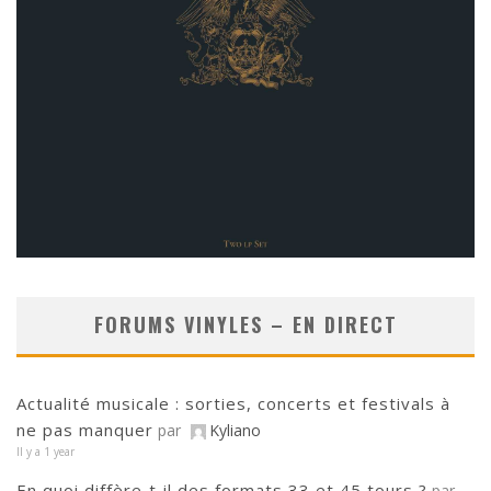
FORUMS VINYLES – EN DIRECT
Actualité musicale : sorties, concerts et festivals à
ne pas manquer
par
Kyliano
Il y a 1 year
En quoi diffère‑t‑il des formats 33 et 45 tours ?
par