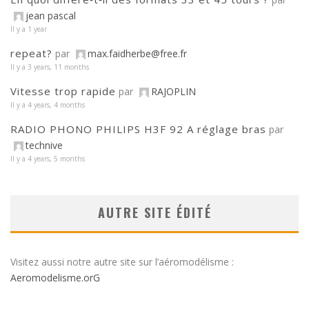
jean pascal
Il y a 1 year
repeat?
par
max.faidherbe@free.fr
Il y a 3 years, 11 months
Vitesse trop rapide
par
RAJOPLIN
Il y a 4 years, 4 months
RADIO PHONO PHILIPS H3F 92 A réglage bras
par
technive
Il y a 4 years, 5 months
AUTRE SITE ÉDITÉ
Visitez aussi notre autre site sur l’aéromodélisme :
Aeromodelisme.orG