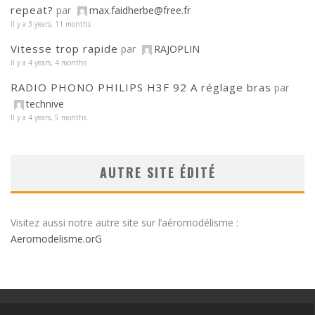
repeat?
par
max.faidherbe@free.fr
Il y a 3 years, 11 months
Vitesse trop rapide
par
RAJOPLIN
Il y a 4 years, 4 months
RADIO PHONO PHILIPS H3F 92 A réglage bras
par
technive
Il y a 4 years, 5 months
AUTRE SITE ÉDITÉ
Visitez aussi notre autre site sur l’aéromodélisme :
Aeromodelisme.orG