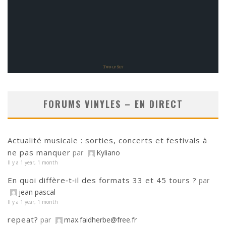
FORUMS VINYLES – EN DIRECT
Actualité musicale : sorties, concerts et festivals à
ne pas manquer
par
Kyliano
Il y a 1 year, 1 month
En quoi diffère‑t‑il des formats 33 et 45 tours ?
par
jean pascal
Il y a 1 year, 1 month
repeat?
par
max.faidherbe@free.fr