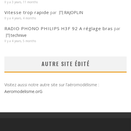
Il y a 3 years, 11 months
Vitesse trop rapide
par
RAJOPLIN
Il y a 4 years, 4 months
RADIO PHONO PHILIPS H3F 92 A réglage bras
par
technive
Il y a 4 years, 5 months
AUTRE SITE ÉDITÉ
Visitez aussi notre autre site sur l’aéromodélisme :
Aeromodelisme.orG