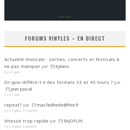
FORUMS VINYLES – EN DIRECT
Actualité musicale : sorties, concerts et festivals à
ne pas manquer
par
Kyliano
Il y a 1 year
En quoi diffère‑t‑il des formats 33 et 45 tours ?
par
jean pascal
Il y a 1 year
repeat?
par
max.faidherbe@free.fr
Il y a 3 years, 11 months
Vitesse trop rapide
par
RAJOPLIN
Il y a 4 years, 4 months