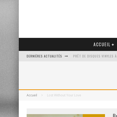
ACCUEIL
DERNIÈRES ACTUALITÉS
PRÊT DE DISQUES VINYLES À
PLATINE VINYLE AUDIO-TEC
VENTE AUX ENCHÈRES D'UNE
UN NOUVEAU DISQUAIRE MU
Accueil
Lost Without Your Love
B