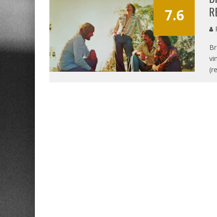
R
7.6
P
Br
vi
(r