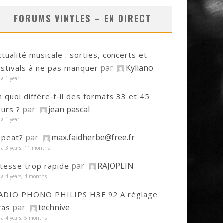
FORUMS VINYLES – EN DIRECT
ctualité musicale : sorties, concerts et
par
Kyliano
estivals à ne pas manquer
y a 1 year
n quoi diffère‑t‑il des formats 33 et 45
par
jean pascal
ours ?
y a 1 year
par
max.faidherbe@free.fr
epeat?
y a 3 years, 11 months
par
RAJOPLIN
itesse trop rapide
y a 4 years, 4 months
ADIO PHONO PHILIPS H3F 92 A réglage
par
technive
ras
y a 4 years, 5 months