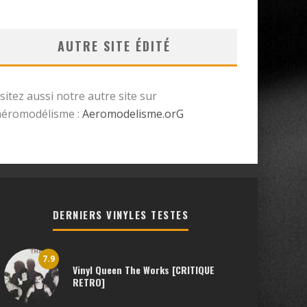
AUTRE SITE ÉDITÉ
isitez aussi notre autre site sur
’aéromodélisme :
Aeromodelisme.orG
DERNIERS VINYLES TESTES
7.9
Vinyl Queen The Works [CRITIQUE
RETRO]