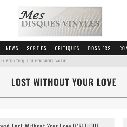
NEWS
SORTIES
CRITIQUES
DOSSIERS
CO
 LA MÉDIATHÈQUE DE PÉRIGUEUX [ACTU]
HNICA AT-LPW30TK [ACTU]
LOST WITHOUT YOUR LOVE
 COLLECTION DE 6000 VINYLES
SIC NON STOP À STRASBOURG
read Lost Without Your Love [CRITIQUE