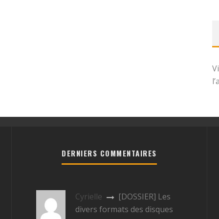
V
l
DERNIERS COMMENTAIRES
Cyrielle
[DOSSIER] Les
divers formats des disques