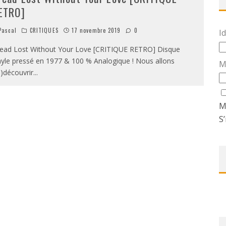
ETRO]
ascal
CRITIQUES
17 novembre 2019
0
Id
ead Lost Without Your Love [CRITIQUE RETRO] Disque
nyle pressé en 1977 & 100 % Analogique ! Nous allons
M
e)découvrir
...
M
S’