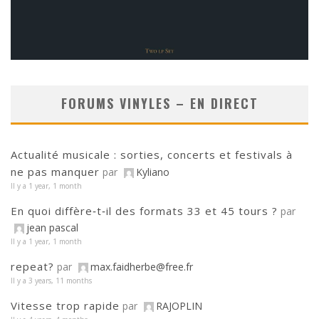
FORUMS VINYLES – EN DIRECT
Actualité musicale : sorties, concerts et festivals à
ne pas manquer
par
Kyliano
Il y a 1 year, 1 month
En quoi diffère‑t‑il des formats 33 et 45 tours ?
par
jean pascal
Il y a 1 year, 1 month
repeat?
par
max.faidherbe@free.fr
Il y a 3 years, 11 months
Vitesse trop rapide
par
RAJOPLIN