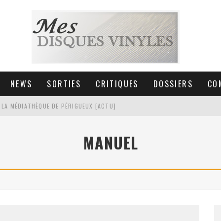
NEWS
SORTIES
CRITIQUES
DOSSIERS
CO
 LA MÉDIATHÈQUE DE PÉRIGUEUX [ACTU]
HNICA AT-LPW30TK [ACTU]
MANUEL
 COLLECTION DE 6000 VINYLES
SIC NON STOP À STRASBOURG