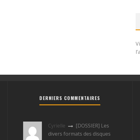
V
l
DERNIERS COMMENTAIRES
Cyrielle
[DOSSIER] Les
divers formats des disques