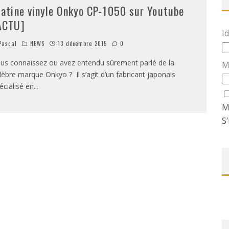
latine vinyle Onkyo CP-1050 sur Youtube
ACTU]
Id
ascal
NEWS
13 décembre 2015
0
us connaissez ou avez entendu sûrement parlé de la
M
lèbre marque Onkyo ? Il s’agit d’un fabricant japonais
écialisé en
...
M
S’