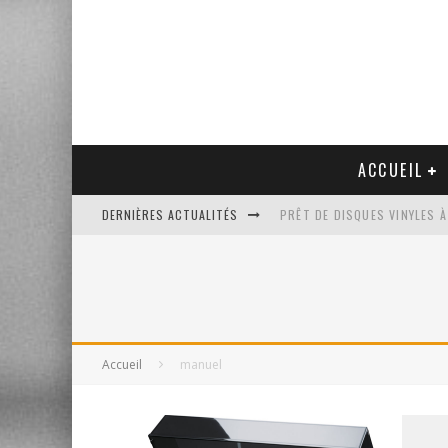
ACCUEIL
DERNIÈRES ACTUALITÉS
PRÊT DE DISQUES VINYLES À
PLATINE VINYLE AUDIO-TEC
VENTE AUX ENCHÈRES D'UNE
UN NOUVEAU DISQUAIRE MU
Accueil
manuel