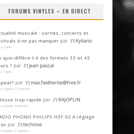
FORUMS VINYLES – EN DIRECT
ctualité musicale : sorties, concerts et
par
Kyliano
estivals à ne pas manquer
y a 1 year
n quoi diffère‑t‑il des formats 33 et 45
par
jean pascal
ours ?
y a 1 year
par
max.faidherbe@free.fr
epeat?
y a 3 years, 11 months
par
RAJOPLIN
itesse trop rapide
y a 4 years, 4 months
ADIO PHONO PHILIPS H3F 92 A réglage
par
technive
ras
y a 4 years, 5 months