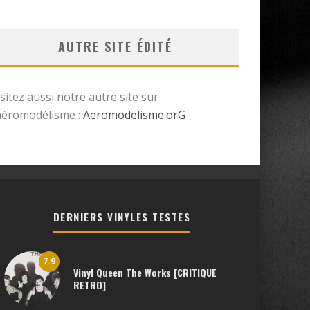
AUTRE SITE ÉDITÉ
isitez aussi notre autre site sur
’aéromodélisme :
Aeromodelisme.orG
DERNIERS VINYLES TESTES
7.9
Vinyl Queen The Works [CRITIQUE
RETRO]