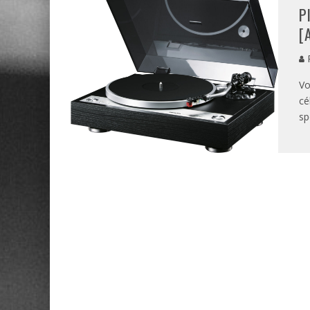
P
[
P
Vo
cé
sp