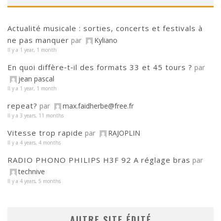
Actualité musicale : sorties, concerts et festivals à
ne pas manquer
par
Kyliano
Il y a 1 year, 1 month
En quoi diffère‑t‑il des formats 33 et 45 tours ?
par
jean pascal
Il y a 1 year, 1 month
repeat?
par
max.faidherbe@free.fr
Il y a 3 years, 11 months
Vitesse trop rapide
par
RAJOPLIN
Il y a 4 years, 4 months
RADIO PHONO PHILIPS H3F 92 A réglage bras
par
technive
Il y a 4 years, 5 months
AUTRE SITE ÉDITÉ