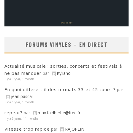
FORUMS VINYLES – EN DIRECT
Actualité musicale : sorties, concerts et festivals à
ne pas manquer
par
Kyliano
Il y a 1 year, 1 month
En quoi diffère‑t‑il des formats 33 et 45 tours ?
par
jean pascal
Il y a 1 year, 1 month
repeat?
par
max.faidherbe@free.fr
Il y a 3 years, 11 months
Vitesse trop rapide
par
RAJOPLIN