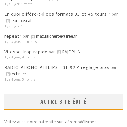
Il y a 1 year, 1 month
En quoi diffère‑t‑il des formats 33 et 45 tours ?
par
jean pascal
Il y a 1 year, 1 month
repeat?
par
max.faidherbe@free.fr
Il y a 3 years, 11 months
Vitesse trop rapide
par
RAJOPLIN
Il y a 4 years, 4 months
RADIO PHONO PHILIPS H3F 92 A réglage bras
par
technive
Il y a 4 years, 5 months
AUTRE SITE ÉDITÉ
Visitez aussi notre autre site sur l’aéromodélisme :