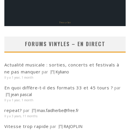
FORUMS VINYLES – EN DIRECT
Actualité musicale : sorties, concerts et festivals à
ne pas manquer
par
Kyliano
Il y a 1 year, 1 month
En quoi diffère‑t‑il des formats 33 et 45 tours ?
par
jean pascal
Il y a 1 year, 1 month
repeat?
par
max.faidherbe@free.fr
Il y a 3 years, 11 months
Vitesse trop rapide
par
RAJOPLIN