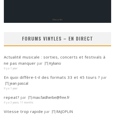
FORUMS VINYLES – EN DIRECT
Actualité musicale : sorties, concerts et festivals à
ne pas manquer
par
Kyliano
Il y a 1 year
En quoi diffère‑t‑il des formats 33 et 45 tours ?
par
jean pascal
Il y a 1 year
repeat?
par
max.faidherbe@free.fr
Il y a 3 years, 11 months
Vitesse trop rapide
par
RAJOPLIN