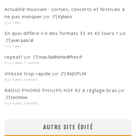
Actualité musicale : sorties, concerts et festivals à
ne pas manquer
par
Kyliano
Il y a 1 year
En quoi diffère‑t‑il des formats 33 et 45 tours ?
par
jean pascal
Il y a 1 year
repeat?
par
max.faidherbe@free.fr
Il y a 3 years, 11 months
Vitesse trop rapide
par
RAJOPLIN
Il y a 4 years, 4 months
RADIO PHONO PHILIPS H3F 92 A réglage bras
par
technive
Il y a 4 years, 5 months
AUTRE SITE ÉDITÉ