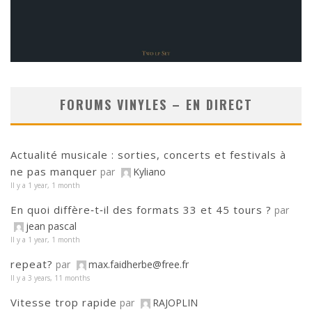
FORUMS VINYLES – EN DIRECT
Actualité musicale : sorties, concerts et festivals à
ne pas manquer
par
Kyliano
Il y a 1 year, 1 month
En quoi diffère‑t‑il des formats 33 et 45 tours ?
par
jean pascal
Il y a 1 year, 1 month
repeat?
par
max.faidherbe@free.fr
Il y a 3 years, 11 months
Vitesse trop rapide
par
RAJOPLIN