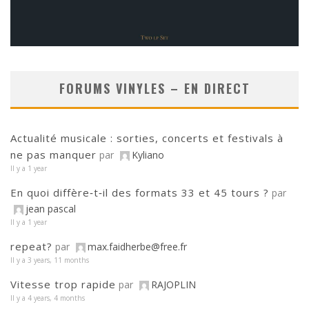
FORUMS VINYLES – EN DIRECT
Actualité musicale : sorties, concerts et festivals à
ne pas manquer
par
Kyliano
Il y a 1 year
En quoi diffère‑t‑il des formats 33 et 45 tours ?
par
jean pascal
Il y a 1 year
repeat?
par
max.faidherbe@free.fr
Il y a 3 years, 11 months
Vitesse trop rapide
par
RAJOPLIN
Il y a 4 years, 4 months