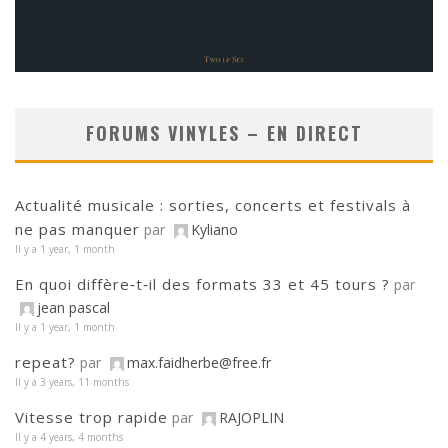
FORUMS VINYLES – EN DIRECT
Actualité musicale : sorties, concerts et festivals à
ne pas manquer
par
Kyliano
Il y a 1 year, 1 month
En quoi diffère‑t‑il des formats 33 et 45 tours ?
par
jean pascal
Il y a 1 year, 1 month
repeat?
par
max.faidherbe@free.fr
Il y a 3 years, 11 months
Vitesse trop rapide
par
RAJOPLIN
Il y a 4 years, 4 months