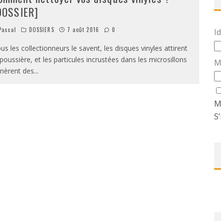
DOSSIER]
ascal
DOSSIERS
7 août 2016
0
Id
us les collectionneurs le savent, les disques vinyles attirent
 poussière, et les particules incrustées dans les microsillons
M
nèrent des
...
M
S’