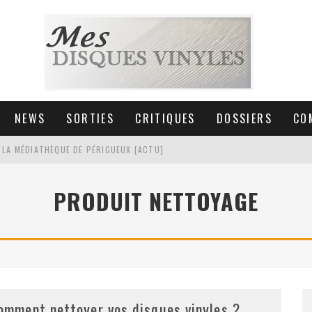
NEWS
SORTIES
CRITIQUES
DOSSIERS
CO
 LA MÉDIATHÈQUE DE PÉRIGUEUX [ACTU]
HNICA AT-LPW30TK [ACTU]
PRODUIT NETTOYAGE
 COLLECTION DE 6000 VINYLES
SIC NON STOP À STRASBOURG
omment nettoyer vos disques vinyles ?