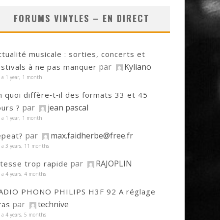
FORUMS VINYLES – EN DIRECT
ctualité musicale : sorties, concerts et
par
Kyliano
estivals à ne pas manquer
y a 1 year, 1 month
n quoi diffère‑t‑il des formats 33 et 45
par
jean pascal
ours ?
y a 1 year, 1 month
par
max.faidherbe@free.fr
epeat?
y a 3 years, 11 months
par
RAJOPLIN
itesse trop rapide
y a 4 years, 4 months
ADIO PHONO PHILIPS H3F 92 A réglage
par
technive
ras
y a 4 years, 5 months