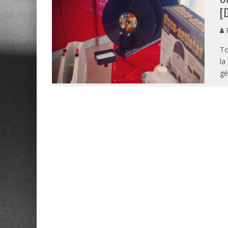
[
P
To
la
gé