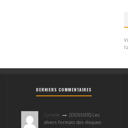
V
l
DERNIERS COMMENTAIRES
Cyrielle
[DOSSIER] Les
divers formats des disques