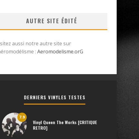
AUTRE SITE ÉDITÉ
isitez aussi notre autre site sur
’aéromodélisme :
Aeromodelisme.orG
DERNIERS VINYLES TESTES
7.9
Vinyl Queen The Works [CRITIQUE
RETRO]