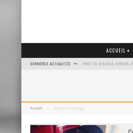
ACCUEIL
DERNIÈRES ACTUALITÉS
PRÊT DE DISQUES VINYLES À
PLATINE VINYLE AUDIO-TEC
VENTE AUX ENCHÈRES D'UNE
UN NOUVEAU DISQUAIRE MU
Accueil
produit nettoyage
C