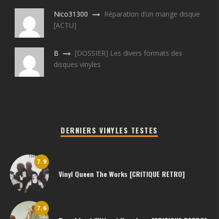
Nico31300
Réparation d’un mange disque
[ACTU]
B
[DOSSIER] Les divers formats des
disques vinyles
DERNIERS VINYLES TESTES
7.9
Vinyl Queen The Works [CRITIQUE RETRO]
7.6