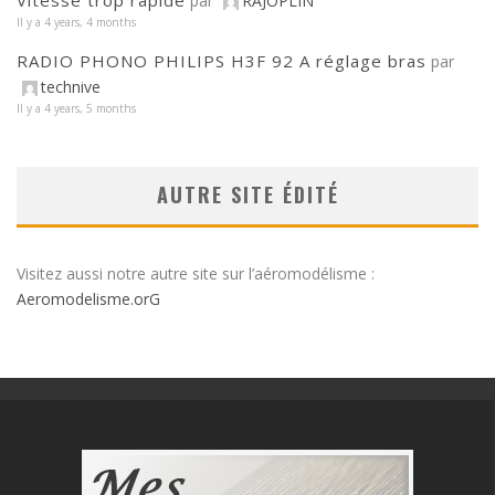
Vitesse trop rapide
par
RAJOPLIN
Il y a 4 years, 4 months
RADIO PHONO PHILIPS H3F 92 A réglage bras
par
technive
Il y a 4 years, 5 months
AUTRE SITE ÉDITÉ
Visitez aussi notre autre site sur l’aéromodélisme :
Aeromodelisme.orG