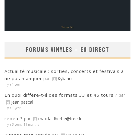
FORUMS VINYLES – EN DIRECT
Actualité musicale : sorties, concerts et festivals à
ne pas manquer
par
Kyliano
Il y a 1 year
En quoi diffère‑t‑il des formats 33 et 45 tours ?
par
jean pascal
Il y a 1 year
repeat?
par
max.faidherbe@free.fr
Il y a 3 years, 11 months