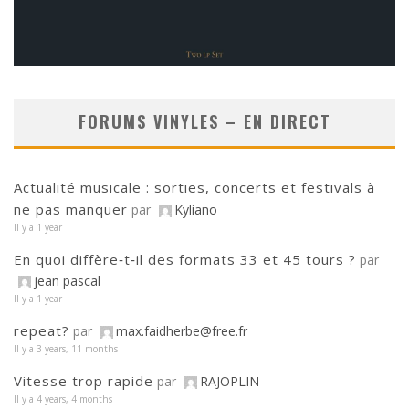
FORUMS VINYLES – EN DIRECT
Actualité musicale : sorties, concerts et festivals à
ne pas manquer
par
Kyliano
Il y a 1 year
En quoi diffère‑t‑il des formats 33 et 45 tours ?
par
jean pascal
Il y a 1 year
repeat?
par
max.faidherbe@free.fr
Il y a 3 years, 11 months
Vitesse trop rapide
par
RAJOPLIN
Il y a 4 years, 4 months